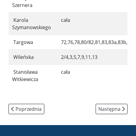
Szernera
Karola
cała
Szymanowskiego
Targowa
72,76,78,80/82,81,83,83a,83b,83
Wileńska
2/4,3,5,7,9,11,13
Stanisława
cała
Witkiewicza
Poprzednia strona: Osiągnięcia i sukcesy uczniów Szk
Następna strona:
Poprzednia
Następna