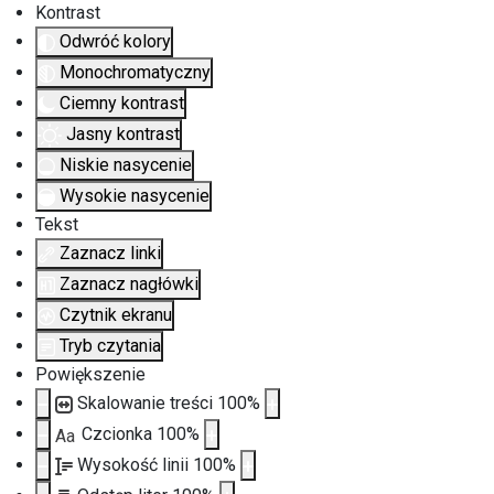
Kontrast
Odwróć kolory
Monochromatyczny
Ciemny kontrast
Jasny kontrast
Niskie nasycenie
Wysokie nasycenie
Tekst
Zaznacz linki
Zaznacz nagłówki
Czytnik ekranu
Tryb czytania
Powiększenie
Skalowanie treści
100
%
Czcionka
100
%
Aa
Wysokość linii
100
%