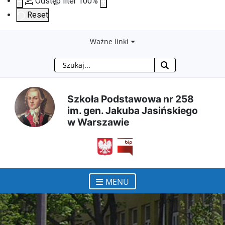
Odstęp liter
100
%
Reset
Przejdź
Przejdź
Przejdź
Przejdź
Ważne linki
Szukaj
do
do
do
do
treści
menu
wyszukiwarki
mapy
Szkoła Podstawowa nr 258
im. gen. Jakuba Jasińskiego
głównej
nawigacyjnego
strony
w Warszawie
otwiera się w nowym ok
MENU