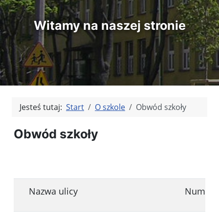
Witamy na naszej stronie
Jesteś tutaj:
Start
O szkole
Obwód szkoły
Obwód szkoły
Nazwa ulicy
Numer