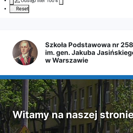
Odstęp liter
100
%
Reset
Przejdź
Przejdź
Przejdź
Przejdź
do
do
do
do
Szkoła Podstawowa nr 25
im. gen. Jakuba Jasińskieg
treści
menu
wyszukiwarki
mapy
w Warszawie
głównej
nawigacyjnego
strony
Witamy na naszej stroni