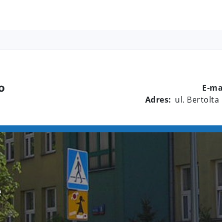
8
o
E-ma
Adres:
ul. Bertolta
e