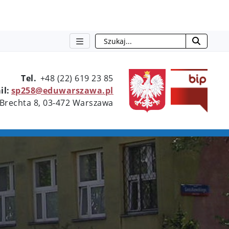
Szukaj
otwie
Tel.
+48 (22) 619 23 85
il:
sp258@eduwarszawa.pl
 Brechta 8, 03-472 Warszawa