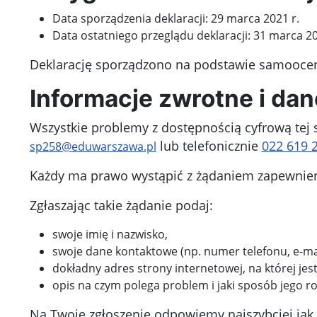
Data sporządzenia deklaracji:
29 marca 2021 r.
Data ostatniego przeglądu deklaracji:
31 marca 20
Deklarację sporządzono na podstawie samooce
Informacje zwrotne i da
Wszystkie problemy z dostępnością cyfrową tej 
lub telefonicznie
022 619 
sp258@eduwarszawa.pl
Każdy ma prawo wystąpić z żądaniem zapewnienia
Zgłaszając takie żądanie podaj:
swoje imię i nazwisko,
swoje dane kontaktowe (np. numer telefonu, e-mai
dokładny adres strony internetowej, na której jes
opis na czym polega problem i jaki sposób jego ro
Na Twoje zgłoszenie odpowiemy najszybciej jak t