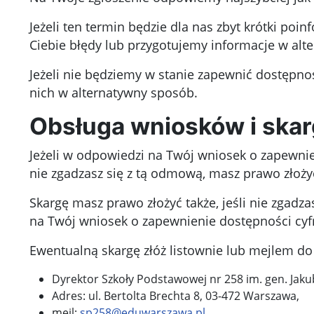
Jeżeli ten termin będzie dla nas zbyt krótki p
Ciebie błędy lub przygotujemy informacje w alt
Jeżeli nie będziemy w stanie zapewnić dostępno
nich w alternatywny sposób.
Obsługa wniosków i skar
Jeżeli w odpowiedzi na Twój wniosek o zapewni
nie zgadzasz się z tą odmową, masz prawo złoży
Skargę masz prawo złożyć także, jeśli nie zgad
na Twój wniosek o zapewnienie dostępności cyf
Ewentualną skargę złóż listownie lub mejlem d
Dyrektor Szkoły Podstawowej nr 258 im. gen. Jaku
Adres:
ul. Bertolta Brechta 8, 03-472 Warszawa
,
mejl:
sp258@eduwarszawa.pl
.