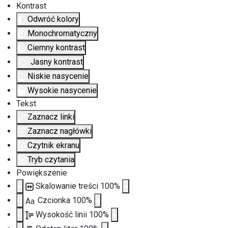
Kontrast
Odwróć kolory
Monochromatyczny
Ciemny kontrast
Jasny kontrast
Niskie nasycenie
Wysokie nasycenie
Tekst
Zaznacz linki
Zaznacz nagłówki
Czytnik ekranu
Tryb czytania
Powiększenie
Skalowanie treści
100
%
Czcionka
100
%
Aa
Wysokość linii
100
%