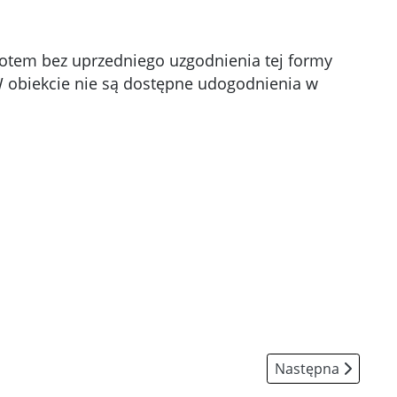
iotem bez uprzedniego uzgodnienia tej formy
W obiekcie nie są dostępne udogodnienia w
Następna strona:
Następna