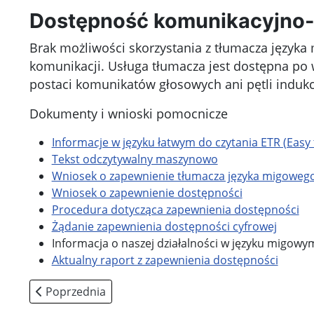
Dostępność komunikacyjno-
Brak możliwości skorzystania z tłumacza język
komunikacji. Usługa tłumacza jest dostępna po 
postaci komunikatów głosowych ani pętli indukc
Dokumenty i wnioski pomocnicze
Informacje w języku łatwym do czytania ETR (Easy
Tekst odczytywalny maszynowo
Wniosek o zapewnienie tłumacza języka migowego
Wniosek o zapewnienie dostępności
Procedura dotycząca zapewnienia dostępności
Żądanie zapewnienia dostępności cyfrowej
Informacja o naszej działalności w języku migowym
Aktualny raport z zapewnienia dostępności
Poprzednia strona: Rada Rodziców
Poprzednia