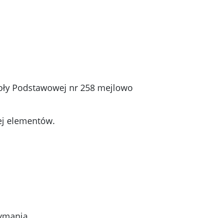
koły Podstawowej nr 258
mejlowo
ej elementów.
zymania.