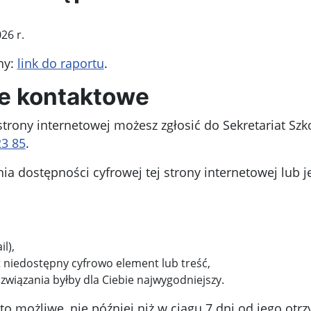
26 r.
ny:
link do raportu
.
ne kontaktowe
strony internetowej możesz zgłosić do
Sekretariat Sz
23 85
.
 dostępności cyfrowej tej strony internetowej lub j
l),
t niedostępny cyfrowo element lub treść,
związania byłby dla Ciebie najwygodniejszy.
o możliwe, nie później niż w ciągu 7 dni od jego otr