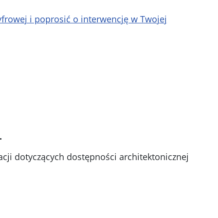
rowej i poprosić o interwencję w Twojej
.
cji dotyczących dostępności architektonicznej