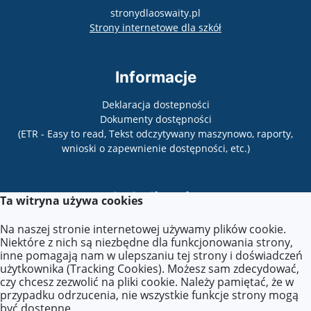
stronydlaoswaity.pl
otwiera się w nowy
Strony internetowe dla szkół
Informacje
Deklaracja dostepności
Dokumenty dostępności
(ETR - Easy to read, Tekst odczytywany maszynowo, raporty,
wnioski o zapewnienie dostępności, etc.)
Lokalizacja
Ta witryna używa cookies
Bertolta Brechta 8,
Na naszej stronie internetowej używamy plików cookie.
03-472 Warszawa
Niektóre z nich są niezbędne dla funkcjonowania strony,
inne pomagają nam w ulepszaniu tej strony i doświadczeń
użytkownika (Tracking Cookies). Możesz sam zdecydować,
czy chcesz zezwolić na pliki cookie. Należy pamiętać, że w
Kontakt
przypadku odrzucenia, nie wszystkie funkcje strony mogą
być dostępne.