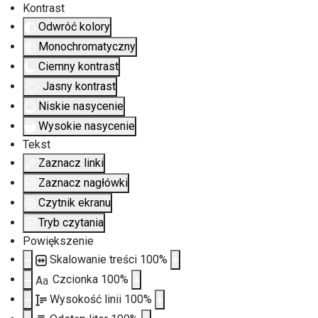
Kontrast
Odwróć kolory
Monochromatyczny
Ciemny kontrast
Jasny kontrast
Niskie nasycenie
Wysokie nasycenie
Tekst
Zaznacz linki
Zaznacz nagłówki
Czytnik ekranu
Tryb czytania
Powiększenie
Skalowanie treści
100
%
Czcionka
100
%
Aa
Wysokość linii
100
%