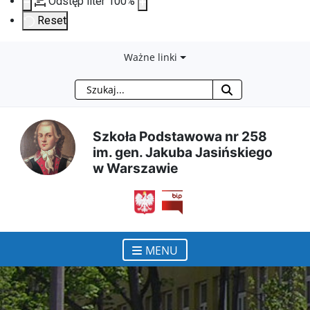
Odstęp liter
100
%
Reset
Przejdź
Przejdź
Przejdź
Przejdź
Ważne linki
Szukaj
do
do
do
do
treści
menu
wyszukiwarki
mapy
Szkoła Podstawowa nr 258
im. gen. Jakuba Jasińskiego
głównej
nawigacyjnego
strony
w Warszawie
otwiera się w nowym ok
MENU