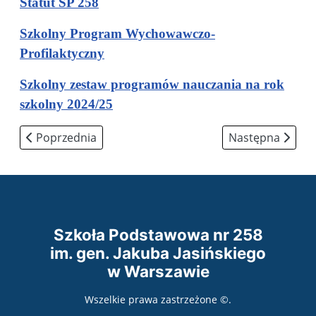
Statut SP 258
Szkolny Program Wychowawczo-
Profilaktyczny
Szkolny zestaw programów nauczania na rok
szkolny 2024/25
Poprzednia strona: Karta rowerowa
Następna strona
Poprzednia
Następna
Szkoła Podstawowa nr 258
im. gen. Jakuba Jasińskiego
w Warszawie
Wszelkie prawa zastrzeżone ©.