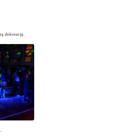
ną dekorację.
y
.