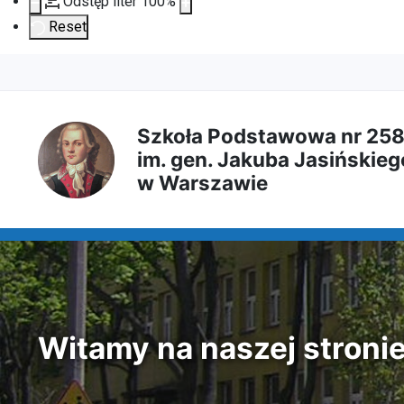
Odstęp liter
100
%
Reset
Przejdź
Przejdź
Przejdź
Przejdź
do
do
do
do
Szkoła Podstawowa nr 25
im. gen. Jakuba Jasińskieg
treści
menu
wyszukiwarki
mapy
w Warszawie
głównej
nawigacyjnego
strony
Witamy na naszej stroni