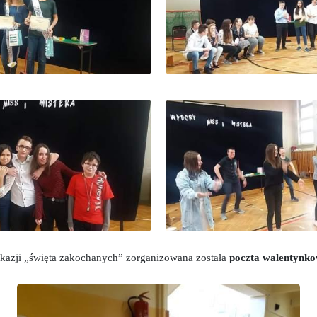
kazji „święta zakochanych” zorganizowana została
poczta walentynk