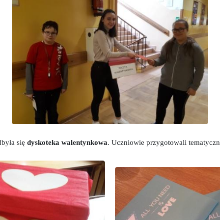
dbyła się
dyskoteka walentynkowa
. Uczniowie przygotowali tematyczn