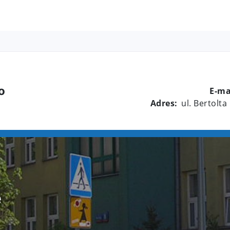
8
o
E-ma
Adres:
ul. Bertolta
e