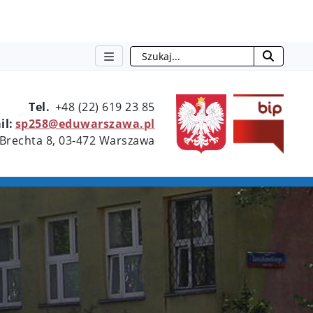
Szukaj
otwie
Tel.
+48 (22) 619 23 85
il:
sp258@eduwarszawa.pl
 Brechta 8, 03-472 Warszawa