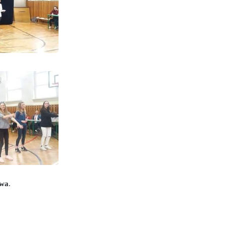
owa
.