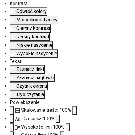
Kontrast
Odwróć kolory
Monochromatyczny
Ciemny kontrast
Jasny kontrast
Niskie nasycenie
Wysokie nasycenie
Tekst
Zaznacz linki
Zaznacz nagłówki
Czytnik ekranu
Tryb czytania
Powiększenie
Skalowanie treści
100
%
Czcionka
100
%
Aa
Wysokość linii
100
%